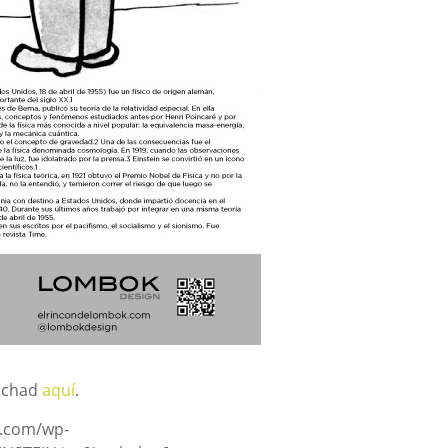
inchad
aquí
.
k.com/wp-