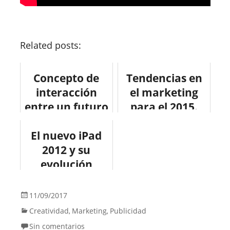
Related posts:
Concepto de
Tendencias en
interacción
el marketing
entre un futuro
para el 2015.
MacBook táctil
El nuevo iPad
y un iPhone
2012 y su
#apple
#tecnologia
evolución
#ios #iphone
#infografia
#apple #ipad
11/09/2017
Creatividad
Marketing
Publicidad
,
,
Sin comentarios