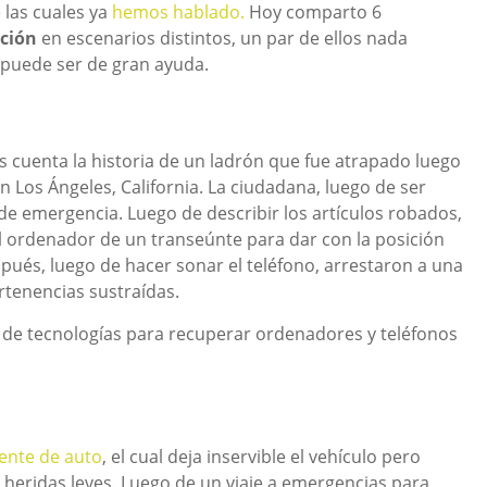
 las cuales ya
hemos hablado.
Hoy comparto 6
ación
en escenarios distintos, un par de ellos nada
puede ser de gran ayuda.
os cuenta la historia de un ladrón que fue atrapado luego
en Los Ángeles, California. La ciudadana, luego de ser
 de emergencia. Luego de describir los artículos robados,
 ordenador de un transeúnte para dar con la posición
ués, luego de hacer sonar el teléfono, arrestaron a una
rtenencias sustraídas.
o de tecnologías para recuperar ordenadores y teléfonos
dente de auto
, el cual deja inservible el vehículo pero
heridas leves. Luego de un viaje a emergencias para