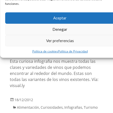
funciones.
Sin comentarios
Leer más
Aceptar
Denegar
Vinos, infografía con todas las
clases del mundo. #infografia
Ver preferencias
#vino
Política de cookies
Política de Privacidad
Esta curiosa infografia nos muestra todas las
clases y variedades de vinos que podemos
encontrar al rededor del mundo. Estas son
todas las variantes de los vinos existentes. Vía:
visual.ly
18/12/2012
Alimentación
Curiosidades
Infografias
Turismo
,
,
,