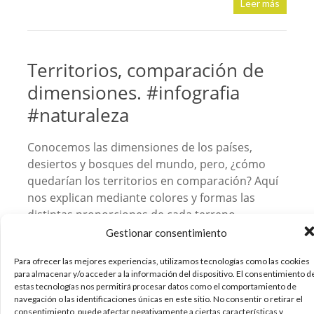
Leer más
Territorios, comparación de
dimensiones. #infografia
#naturaleza
Conocemos las dimensiones de los países,
desiertos y bosques del mundo, pero, ¿cómo
quedarían los territorios en comparación? Aquí
nos explican mediante colores y formas las
distintas proporciones de cada terreno,
empezando desde los países hasta los desiertos.
Gestionar consentimiento
También hace hincapié en las distancias de
Para ofrecer las mejores experiencias, utilizamos tecnologías como las cookies
para almacenar y/o acceder a la información del dispositivo. El consentimiento d
estas tecnologías nos permitirá procesar datos como el comportamiento de
02/01/2013
navegación o las identificaciones únicas en este sitio. No consentir o retirar el
Infografias
Medioambiente
Turismo
Viajes
,
,
,
consentimiento, puede afectar negativamente a ciertas características y