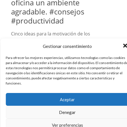
oficina un ambiente
agradable. #consejos
#productividad
Cinco ideas para la motivación de los
empleados. 1. Empieza ordenando tu escritorio
Gestionar consentimiento
(el del ordenador también), deshazte de todos
los papeles, organiza tus cosas y decora tu
Para ofrecer las mejores experiencias, utilizamos tecnologías como las cookies
escritorio con objetos que te hagan feliz, como
para almacenar y/o acceder a la información del dispositivo. El consentimiento d
algún dibujo o foto. 2. Considera ambientar tu
estas tecnologías nos permitirá procesar datos como el comportamiento de
navegación o las identificaciones únicas en este sitio. No consentir o retirar el
oficina. Un olor
consentimiento, puede afectar negativamente a ciertas características y
funciones.
17/12/2012
Inspiracion
Mobiliario
Productividad
Salud
,
,
,
,
Aceptar
Trabajos
Denegar
Sin comentarios
Leer más
Ver preferencias