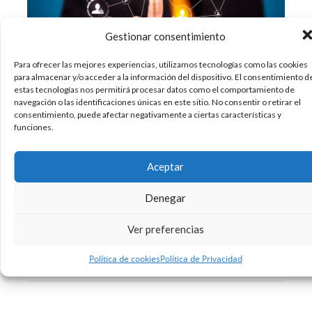
Gestionar consentimiento
Para ofrecer las mejores experiencias, utilizamos tecnologías como las cookies
para almacenar y/o acceder a la información del dispositivo. El consentimiento d
estas tecnologías nos permitirá procesar datos como el comportamiento de
¿Qué es el Link Juice? Es el término coloquial en
navegación o las identificaciones únicas en este sitio. No consentir o retirar el
el mundo SEO para referirse al poder de una
consentimiento, puede afectar negativamente a ciertas características y
funciones.
página web para dirigir tráfico mediante links a
otras páginas externas o internas. Este poder es
interpretado como un voto muy positivo en la
Aceptar
autoridad de la
Denegar
24/01/2014
Diseño
Google
Internet
SEO
,
,
,
Ver preferencias
4 Comentarios
Leer más
Política de cookies
Política de Privacidad