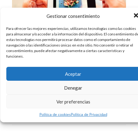
Gestionar consentimiento
Para ofrecer las mejores experiencias, utilizamos tecnologías como las cookies
para almacenar y/o acceder a la información del dispositivo. El consentimiento d
estas tecnologías nos permitirá procesar datos como el comportamiento de
Seguro que recuerdas aquella época en la que
navegación o las identificaciones únicas en este sitio. No consentir o retirar el
consentimiento, puede afectar negativamente a ciertas características y
viajabas con tu cámara de fotos, a veces algo
funciones.
pesada, para inmortalizar los mejores
momentos de tu viaje. Y seguro que también
recuerdas cómo muchas veces, en tu día a día, la
Aceptar
echabas de menos cuando querías
Denegar
02/11/2018
Diseño
Sin comentarios
Ver preferencias
Leer más
Política de cookies
Política de Privacidad