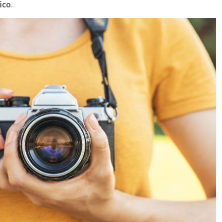
ico
.