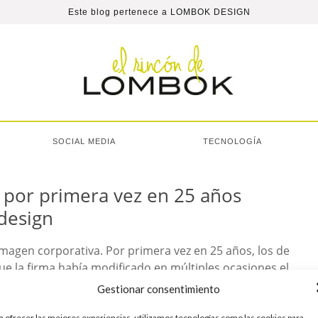
Este blog pertenece a
LOMBOK DESIGN
SOCIAL MEDIA
TECNOLOGÍA
 por primera vez en 25 años
design
magen corporativa. Por primera vez en 25 años, los de
 la firma había modificado en múltiples ocasiones el
tema operativo Windows, no lo había hecho con el de la
Gestionar consentimiento
a ofrecer las mejores experiencias, utilizamos tecnologías como las cookies para