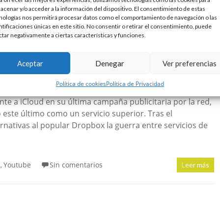
acenar y/o acceder a la información del dispositivo. El consentimiento de estas
Sin comentarios
Leer más
nologías nos permitirá procesar datos como el comportamiento de navegación o las
ntificaciones únicas en este sitio. No consentir o retirar el consentimiento, puede
ctar negativamente a ciertas características y funciones.
d con SkyDrive #microsoft #apple
Aceptar
Denegar
Ver preferencias
utube
Política de cookies
Política de Privacidad
te a iCloud en su última campaña publicitaria por la red,
ste último como un servicio superior. Tras el
rnativas al popular Dropbox la guerra entre servicios de
a
Youtube
Sin comentarios
,
Leer más