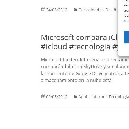
alm
24/08/2012
Curiosidades
Diseño
,
tec
ide
afe
Microsoft compara iClou
#icloud #tecnologia #yo
Microsoft ha decidido señalar directamen
comparándolo con SkyDrive y señalando e
lanzamiento de Google Drive y otras alte
almacenamiento en la nube está
09/05/2012
Apple
Internet
Tecnologi
,
,