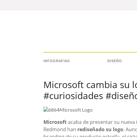
INFOGRAFIAS
DISEÑO
Microsoft cambia su l
#curiosidades #diseñ
Microsoft
acaba de presentar su nueva 
Redmond han
rediseñado su logo
. Aun
branding de su producto estrella, el sis