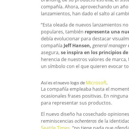
compañía. Ahora, aprovechando un año e
lanzamientos, han dado el salto al camb
“Esta oleada de nuevos lanzamientos no
populares, también
representa una nue
debía evolucionar para destacar visualme
compañía
Jeff Hansen,
general manager
e
asegura,
se inspira en los principios de
herencia de nuestros valores de marca, f
un símbolo con el que quieren evocar tod
Microsoft
Así es el nuevo logo de
.
La compañía empleaba hasta el moment
ocasionales frases positivas. En ninguna
para representar sus productos.
El nuevo diseño ha cosechado opiniones
reminiscencias
ochenteras
de la identida
Seattle Times
, “no tiene nada que ofend