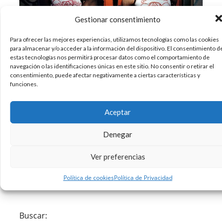
Gestionar consentimiento
Para ofrecer las mejores experiencias, utilizamos tecnologías como las cookies
para almacenar y/o acceder a la información del dispositivo. El consentimiento d
La ciudad de Nueva York fue la capital de la
estas tecnologías nos permitirá procesar datos como el comportamiento de
navegación o las identificaciones únicas en este sitio. No consentir o retirar el
cultura durante los 70 y los 80, marcando
consentimiento, puede afectar negativamente a ciertas características y
tendencia. Mientras que la Gran Manzana ha
funciones.
mantenido su esencia creativa, las cosas han
cambiado desde entonces. Al echar un vistazo a
Aceptar
las fotografías de fotógrafos documentalsitas
Denegar
08/11/2013
Fotografia
REPETIR POST
,
Ver preferencias
Sin comentarios
Leer más
Política de cookies
Política de Privacidad
Buscar: