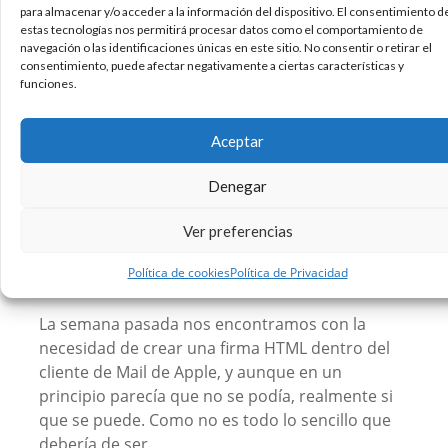
para almacenar y/o acceder a la información del dispositivo. El consentimiento d
13 Comentarios
estas tecnologías nos permitirá procesar datos como el comportamiento de
Leer más
navegación o las identificaciones únicas en este sitio. No consentir o retirar el
consentimiento, puede afectar negativamente a ciertas características y
funciones.
Crear firma HTML en Apple
Aceptar
Mail #tutorial #html
Denegar
Ver preferencias
Política de cookies
Política de Privacidad
La semana pasada nos encontramos con la
necesidad de crear una firma HTML dentro del
cliente de Mail de Apple, y aunque en un
principio parecía que no se podía, realmente si
que se puede. Como no es todo lo sencillo que
debería de ser