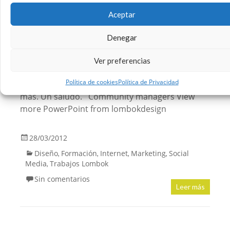
Un mal Community Manager
Aceptar
sale muy caro #marketing
#socialmedia #presentacion
Denegar
Hola. Una presentación sobre como un buen
Ver preferencias
Community Manager puede ser caro, pero un
Política de cookies
Política de Privacidad
Community Manager malo, lo puede ser aún
más. Un saludo. Community managers View
more PowerPoint from lombokdesign
28/03/2012
Diseño
Formación
Internet
Marketing
Social
,
,
,
,
Media
Trabajos Lombok
,
Sin comentarios
Leer más