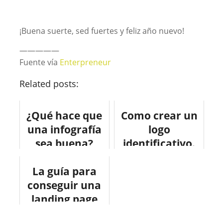
¡Buena suerte, sed fuertes y feliz año nuevo!
—————
Fuente vía
Enterpreneur
Related posts:
¿Qué hace que
Como crear un
una infografía
logo
sea buena?
identificativo.
#infografia
#infografia
#infographic
La guía para
#infographic
conseguir una
#socialmedia
#tutorial
landing page
#marketing
#design
exitosa.