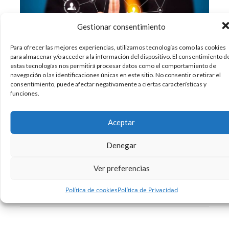
Gestionar consentimiento
Para ofrecer las mejores experiencias, utilizamos tecnologías como las cookies
para almacenar y/o acceder a la información del dispositivo. El consentimiento d
estas tecnologías nos permitirá procesar datos como el comportamiento de
¿Qué es el Link Juice? Es el término coloquial en
navegación o las identificaciones únicas en este sitio. No consentir o retirar el
el mundo SEO para referirse al poder de una
consentimiento, puede afectar negativamente a ciertas características y
funciones.
página web para dirigir tráfico mediante links a
otras páginas externas o internas. Este poder es
interpretado como un voto muy positivo en la
Aceptar
autoridad de la
Denegar
24/01/2014
Diseño
Google
Internet
SEO
,
,
,
Ver preferencias
4 Comentarios
Leer más
Política de cookies
Política de Privacidad