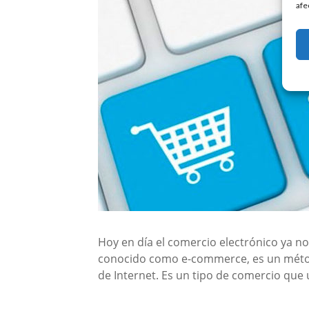
afe
Hoy en día el comercio electrónico ya no
conocido como e-commerce, es un métod
de Internet. Es un tipo de comercio que 