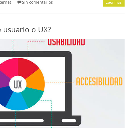
ternet
Sin comentarios
Leer más
e usuario o UX?