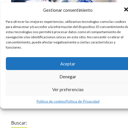
Gestionar consentimiento
Para ofrecer las mejores experiencias, utilizamos tecnologías como las cookies
para almacenar y/o acceder a la información del dispositivo. El consentimiento d
¿Qué pasaría si los bares y cafés ofrecieran
estas tecnologías nos permitirá procesar datos como el comportamiento de
navegación o las identificaciones únicas en este sitio. No consentir o retirar el
recargas de agua gratuita a cualquiera con una
consentimiento, puede afectar negativamente a ciertas características y
botella reutilizable? Un programa en el Reino
funciones.
Unido ha encontrado en esta iniciativa un modo
efectivo de lograr que las personas abandonen
Aceptar
el hábito de utilizar envases de plástico
Denegar
20/02/2018
Diseño
Sin comentarios
Ver preferencias
Leer más
Política de cookies
Política de Privacidad
Buscar: