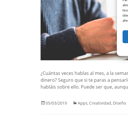
alm
tec
ide
afe
¿Cuántas veces hablas al mes, a la semana
dinero? Seguro que si te paras a pensar
habláis sobre ello. Puede ser que, aunq
05/03/2019
Apps
Creatividad
Diseño
,
,