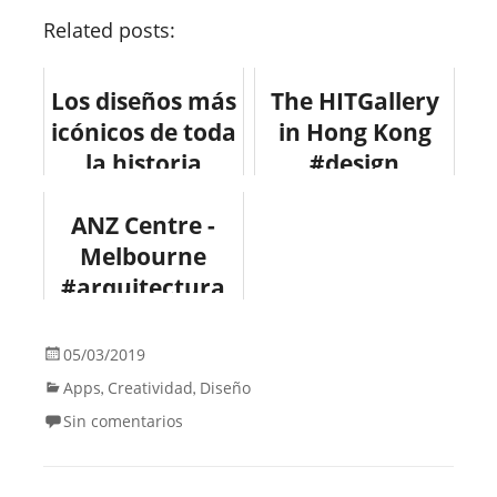
Related posts:
Los diseños más
The HITGallery
icónicos de toda
in Hong Kong
la historia
#design
recogidos en un
#arquitectura
ANZ Centre -
solo libro
Melbourne
#arquitectura
#design
05/03/2019
Apps
Creatividad
Diseño
,
,
Sin comentarios