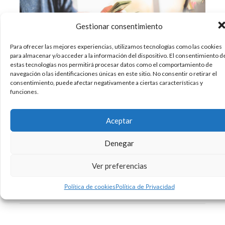
Gestionar consentimiento
Para ofrecer las mejores experiencias, utilizamos tecnologías como las cookies
para almacenar y/o acceder a la información del dispositivo. El consentimiento d
estas tecnologías nos permitirá procesar datos como el comportamiento de
¿Cuántas veces hablas al mes, a la semana e
navegación o las identificaciones únicas en este sitio. No consentir o retirar el
consentimiento, puede afectar negativamente a ciertas características y
incluso al día de lo feliz que serías si ganaras
funciones.
más dinero? Seguro que si te paras a pensarlo,
te sorprenderás de lo mucho que tú y tu
entorno habláis sobre ello. Puede ser que,
Aceptar
aunque
Denegar
05/03/2019
Apps
Creatividad
Diseño
,
,
Ver preferencias
Sin comentarios
Leer más
Política de cookies
Política de Privacidad