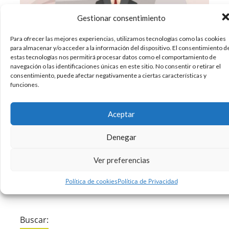
Gestionar consentimiento
Para ofrecer las mejores experiencias, utilizamos tecnologías como las cookies
para almacenar y/o acceder a la información del dispositivo. El consentimiento d
El estrés laboral sigue siendo uno de los grandes
estas tecnologías nos permitirá procesar datos como el comportamiento de
navegación o las identificaciones únicas en este sitio. No consentir o retirar el
problemas de la sociedad occidental del siglo XXI
consentimiento, puede afectar negativamente a ciertas características y
y es que afecta al 60% de las personas que
funciones.
trabajan en España. Hay trabajos más
estresantes y otros que lo son menos. En
Aceptar
grandes cantidades el estrés
Denegar
19/05/2017
Curiosidades
Infografias
,
Ver preferencias
Sin comentarios
Leer más
Política de cookies
Política de Privacidad
Buscar: