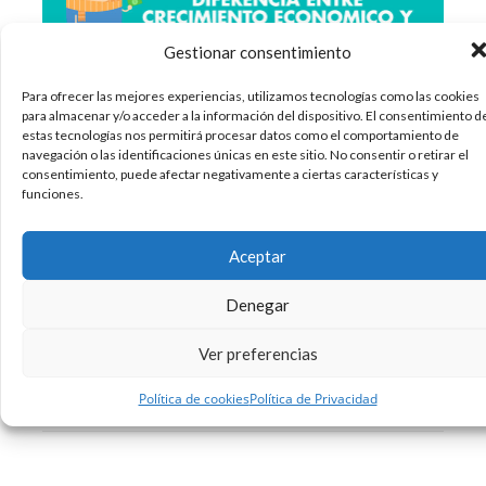
Gestionar consentimiento
Para ofrecer las mejores experiencias, utilizamos tecnologías como las cookies
para almacenar y/o acceder a la información del dispositivo. El consentimiento d
¿Cuál es la diferencia entre crecimiento
estas tecnologías nos permitirá procesar datos como el comportamiento de
económico y desarrolo económico? Suenan
navegación o las identificaciones únicas en este sitio. No consentir o retirar el
parecido, pero no es lo mismo. Los dos
consentimiento, puede afectar negativamente a ciertas características y
funciones.
conceptos están estrechamente ligados, pero no
significan lo mismo. El crecimiento económico se
refiere al incremento de ciertos indicadores,
Aceptar
como la producción de bienes y servicios,
Denegar
22/05/2017
Economia
Infografias
,
Ver preferencias
Sin comentarios
Leer más
Política de cookies
Política de Privacidad