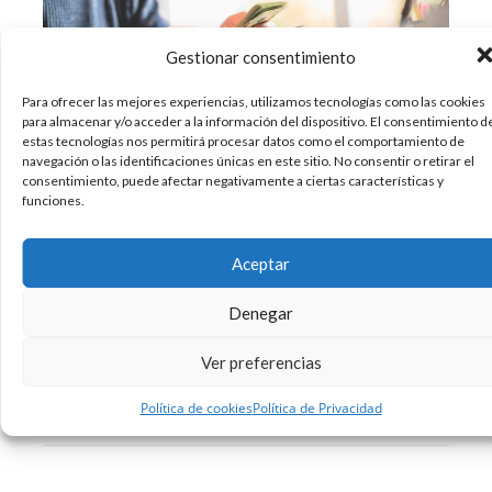
Gestionar consentimiento
Para ofrecer las mejores experiencias, utilizamos tecnologías como las cookies
para almacenar y/o acceder a la información del dispositivo. El consentimiento d
estas tecnologías nos permitirá procesar datos como el comportamiento de
¿Cuántas veces hablas al mes, a la semana e
navegación o las identificaciones únicas en este sitio. No consentir o retirar el
consentimiento, puede afectar negativamente a ciertas características y
incluso al día de lo feliz que serías si ganaras
funciones.
más dinero? Seguro que si te paras a pensarlo,
te sorprenderás de lo mucho que tú y tu
entorno habláis sobre ello. Puede ser que,
Aceptar
aunque
Denegar
05/03/2019
Apps
Creatividad
Diseño
,
,
Ver preferencias
Sin comentarios
Leer más
Política de cookies
Política de Privacidad