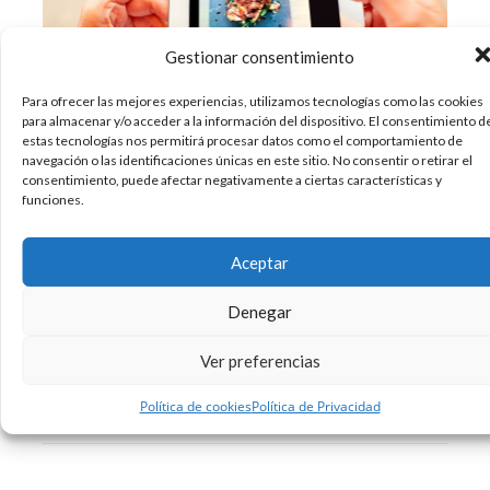
Gestionar consentimiento
Para ofrecer las mejores experiencias, utilizamos tecnologías como las cookies
para almacenar y/o acceder a la información del dispositivo. El consentimiento d
estas tecnologías nos permitirá procesar datos como el comportamiento de
Seguro que recuerdas aquella época en la que
navegación o las identificaciones únicas en este sitio. No consentir o retirar el
consentimiento, puede afectar negativamente a ciertas características y
viajabas con tu cámara de fotos, a veces algo
funciones.
pesada, para inmortalizar los mejores
momentos de tu viaje. Y seguro que también
recuerdas cómo muchas veces, en tu día a día, la
Aceptar
echabas de menos cuando querías
Denegar
02/11/2018
Diseño
Sin comentarios
Ver preferencias
Leer más
Política de cookies
Política de Privacidad