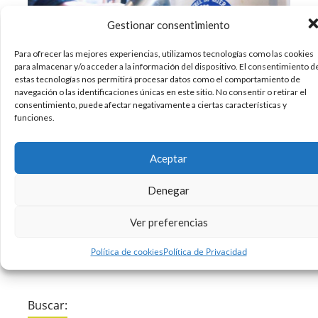
Gestionar consentimiento
Para ofrecer las mejores experiencias, utilizamos tecnologías como las cookies
para almacenar y/o acceder a la información del dispositivo. El consentimiento d
¿Qué pasaría si los bares y cafés ofrecieran
estas tecnologías nos permitirá procesar datos como el comportamiento de
navegación o las identificaciones únicas en este sitio. No consentir o retirar el
recargas de agua gratuita a cualquiera con una
consentimiento, puede afectar negativamente a ciertas características y
botella reutilizable? Un programa en el Reino
funciones.
Unido ha encontrado en esta iniciativa un modo
efectivo de lograr que las personas abandonen
Aceptar
el hábito de utilizar envases de plástico
Denegar
20/02/2018
Diseño
Sin comentarios
Ver preferencias
Leer más
Política de cookies
Política de Privacidad
Buscar: