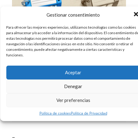
Gestionar consentimiento
Para ofrecer las mejores experiencias, utilizamos tecnologías como las cookies
para almacenar y/o acceder a la información del dispositivo. El consentimiento d
Cada vez podemos encontrar más recursos para
estas tecnologías nos permitirá procesar datos como el comportamiento de
nuestros diseños web, ya sean fotografías,
navegación o las identificaciones únicas en este sitio. No consentir o retirar el
vectores o iconos. Muchas veces ignoramos el
consentimiento, puede afectar negativamente a ciertas características y
funciones.
proceso de creación de un icono al pensar que
es un elemento pequeño que pasa
desapercibido, pero nada más lejos de la
Aceptar
realidad. Un icono
Denegar
13/08/2015
Creatividad
Curiosidades
Diseño
,
,
Ver preferencias
Un comentario
Leer más
Política de cookies
Política de Privacidad