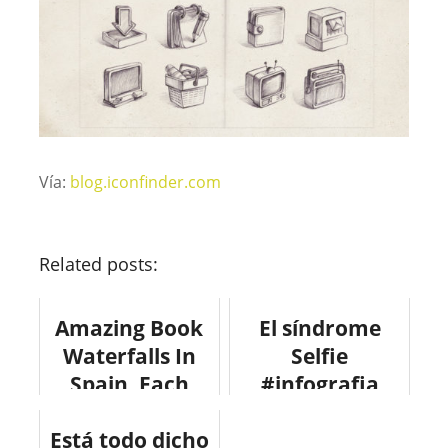
Vía:
blog.iconfinder.com
Related posts:
Amazing Book
El síndrome
Waterfalls In
Selfie
Spain, Each
#infografia
Made of 5,000
#fotografia
Está todo dicho
Books #art
#selfie