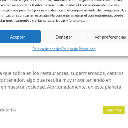
acenar y/o acceder a la información del dispositivo. El consentimiento de estas
nologías nos permitirá procesar datos como el comportamiento de navegación o las
ntificaciones únicas en este sitio. No consentir o retirar el consentimiento, puede
ctar negativamente a ciertas características y funciones.
Aceptar
Denegar
Ver preferencias
Política de cookies
Política de Privacidad
a que sobra en los restaurantes, supermercados, centros
contenedor, algo que resulta muy triste teniendo en
y en nuestra sociedad. Afortunadamente, en este planeta
mentarios
Leer más