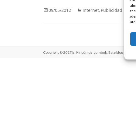
alm
09/05/2012
Internet
Publicidad
,
tec
ide
afe
El Rincón de Lombok
Copyright © 2017
. Este blog perten