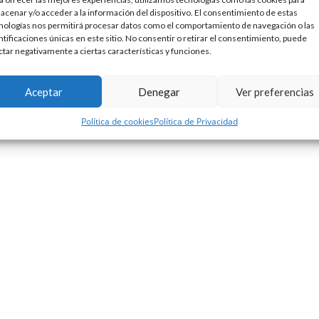
acenar y/o acceder a la información del dispositivo. El consentimiento de estas
Sin comentarios
Leer más
nologías nos permitirá procesar datos como el comportamiento de navegación o las
ntificaciones únicas en este sitio. No consentir o retirar el consentimiento, puede
ctar negativamente a ciertas características y funciones.
Aceptar
Denegar
Ver preferencias
Política de cookies
Política de Privacidad
Lombok Design
Política de privacidad
Política de cookies
ece a
. |
|