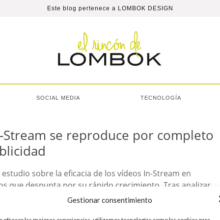
Este blog pertenece a
LOMBOK DESIGN
SOCIAL MEDIA
TECNOLOGÍA
In-Stream se reproduce por completo
blicidad
tudio sobre la eficacia de los vídeos In-Stream en
tos que despunta por su rápido crecimiento. Tras analizar
presiones, MediaMind ha llegado a la conclusión de que el
Gestionar consentimiento
a ofrecer las mejores experiencias, utilizamos tecnologías como las cookies para