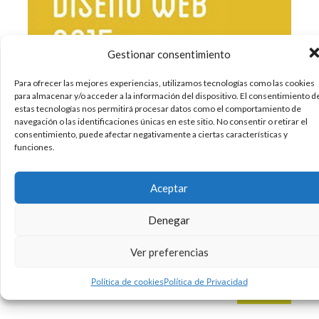
Gestionar consentimiento
Para ofrecer las mejores experiencias, utilizamos tecnologías como las cookies
para almacenar y/o acceder a la información del dispositivo. El consentimiento d
estas tecnologías nos permitirá procesar datos como el comportamiento de
navegación o las identificaciones únicas en este sitio. No consentir o retirar el
El mundo del diseño es un mundo cambiante en
consentimiento, puede afectar negativamente a ciertas características y
funciones.
el que hay que estar al día, pero el mundo del
diseño web cambia cada día. La tecnología web
está avanzando a una velocidad vertiginosa, en 3
Aceptar
años ha cambiado la manera de crear web
drásticamente.
Denegar
Ver preferencias
20/03/2015
Diseño
Internet
Web
,
,
Sin comentarios
Política de cookies
Política de Privacidad
Leer más