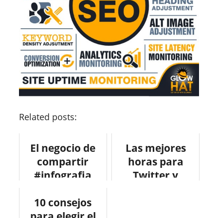
Related posts:
El negocio de
Las mejores
compartir
horas para
#infografia
Twitter y
#infographic
FaceBook
10 consejos
#infografia
para elegir el
#socialmedia