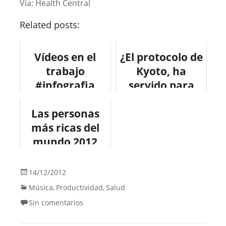
Vía: Health Central
Related posts:
Vídeos en el
¿El protocolo de
trabajo
Kyoto, ha
#infografia
servido para
#infographic
algo?
#socialmedia
Las personas
#infografia
#productividad
más ricas del
#medioambient
mundo 2012
#videos
e
#infografia
#internet
#economia
14/12/2012
Música
Productividad
Salud
,
,
Sin comentarios