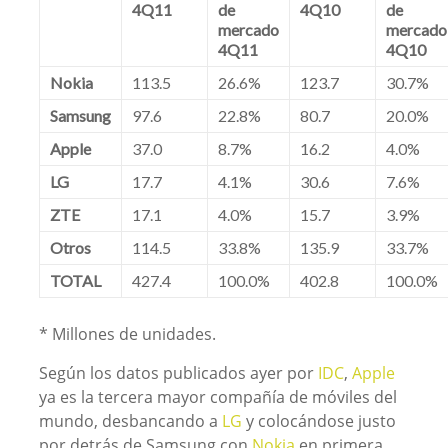
4Q11
de
4Q10
de
mercado
mercado
4Q11
4Q10
Nokia
113.5
26.6%
123.7
30.7%
Samsung
97.6
22.8%
80.7
20.0%
Apple
37.0
8.7%
16.2
4.0%
LG
17.7
4.1%
30.6
7.6%
ZTE
17.1
4.0%
15.7
3.9%
Otros
114.5
33.8%
135.9
33.7%
TOTAL
427.4
100.0%
402.8
100.0%
* Millones de unidades.
Según los datos publicados ayer por
IDC
,
Apple
ya es la tercera mayor compañía de móviles del
mundo, desbancando a
LG
y colocándose justo
por detrás de Samsung con
Nokia
en primera