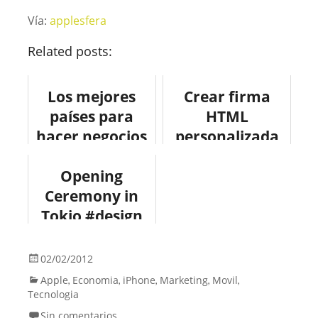
Vía:
applesfera
Related posts:
Los mejores
Crear firma
países para
HTML
hacer negocios
personalizada
en 2012
en Mozilla
#infografia
Opening
Thunderbird
#infographic
Ceremony in
Tokio #design
#economia
#fotografia
02/02/2012
Apple
Economia
iPhone
Marketing
Movil
,
,
,
,
,
Tecnologia
Sin comentarios