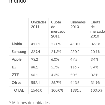
mundo
Unidades
Cuota
Unidades
Cuota
2011
de
2010
de
mercado
mercado
2011
2010
Nokia
417.1
27.0%
453.0
32.6%
Samsung
329.4
21.3%
280.2
20.1%
Apple
93.2
6.0%
47.5
3.4%
LG
88.1
5.7%
116.7
8.4%
ZTE
66.1
4.3%
50.5
3.6%
Otros
552.1
35.7%
443.6
31.9%
TOTAL
1546.0
100.0%
1391.5
100.0%
* Millones de unidades.