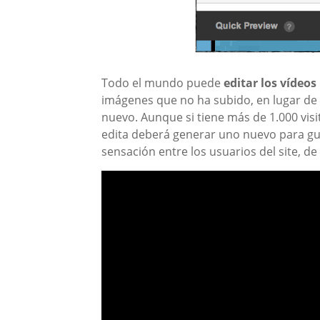
Todo el mundo puede
editar los vídeos
imágenes que no ha subido, en lugar d
nuevo. Aunque si tiene más de 1.000 visi
edita deberá generar uno nuevo para gua
sensación entre los usuarios del site, d