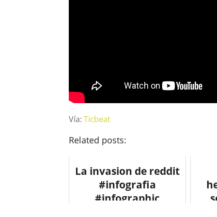
Vía:
Ticbeat
Related posts:
La invasion de reddit
#infografia
h
#infographic
s
#socialmedia