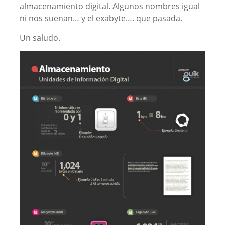
almacenamiento digital. Algunos nombres igual
ni nos suenan… y el exabyte…. que pasada.
Un saludo.