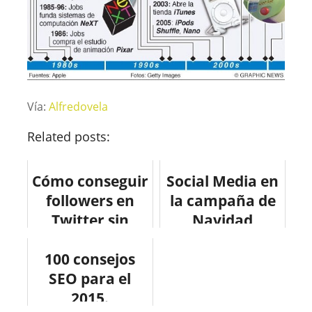
Vía:
Alfredovela
Related posts:
Cómo conseguir
Social Media en
followers en
la campaña de
Twitter sin
Navidad
tuitear
#infografia
100 consejos
#infografia
#socialmedia
#socialmedia
SEO para el
#marketing
2015.