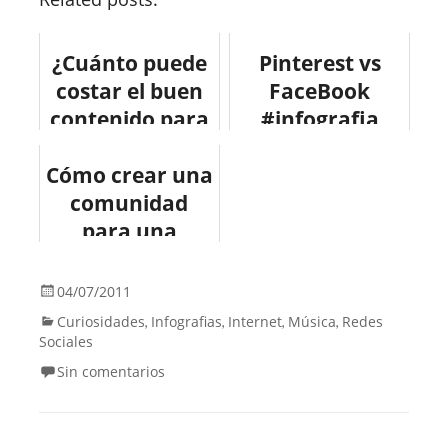
¿Cuánto puede
Pinterest vs
costar el buen
FaceBook
contenido para
#infografia
Internet?
#infographic
Cómo crear una
#infografia
#socialmedia
#infographic
comunidad
#pinterest
#marketing
para una
#facebook
marca en redes
sociales
04/07/2011
Curiosidades
Infografias
Internet
Música
Redes
,
,
,
,
Sociales
Sin comentarios