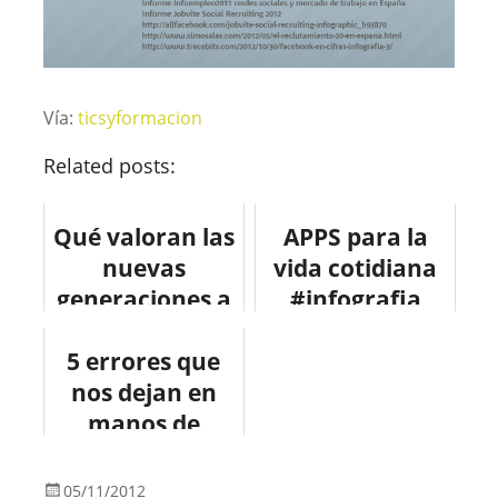
Vía:
ticsyformacion
Related posts:
Qué valoran las
APPS para la
nuevas
vida cotidiana
generaciones a
#infografia
lo hora de elegir
#infographic
5 errores que
un trabajo
#software
nos dejan en
#infografia
#infographic
manos de
#socialm...
hackers.
#infografia
05/11/2012