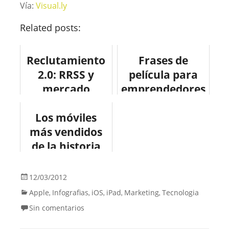
Vía:
Visual.ly
Related posts:
Reclutamiento
Frases de
2.0: RRSS y
película para
mercado
emprendedores
laboral
#infografia
Los móviles
#infografia
#infographic
más vendidos
#infographic
#emprendedor
#socialmedia
de la historia
es #citas
#infografia
#infographic
12/03/2012
#movil
Apple
Infografias
iOS
iPad
Marketing
Tecnologia
,
,
,
,
,
#tecnologia
Sin comentarios