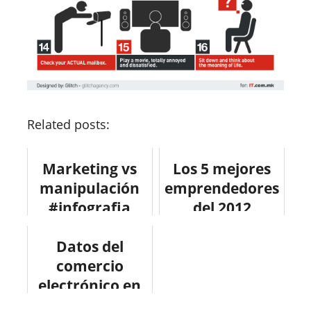
Related posts:
Marketing vs
Los 5 mejores
manipulación
emprendedores
#infografia
del 2012
#infographic
#infografia
#marketing
Datos del
#emprendizaje
#socialmedia
comercio
electrónico en
España