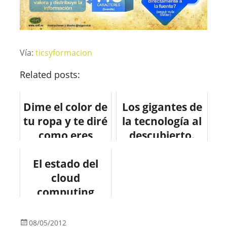
Vía:
ticsyformacion
Related posts:
Dime el color de
Los gigantes de
tu ropa y te diré
la tecnología al
como eres
descubierto.
#infografia
#infografia
#infographic
El estado del
#infographic
cloud
#apple
computing
#infografia
#infographic
08/05/2012