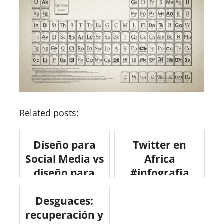
Related posts:
Diseño para
Twitter en
Social Media vs
Africa
diseño para
#infografia
papel
#infographic
#infografia
Desguaces:
#socialmedia
recuperación y
#infographic
#twitter #africa