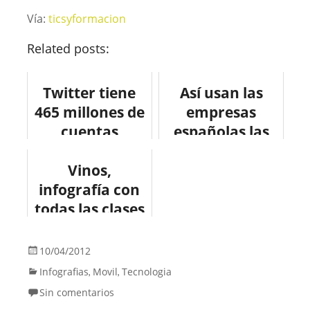
Vía:
ticsyformacion
Related posts:
Twitter tiene
Así usan las
465 millones de
empresas
cuentas
españolas las
#infografia
redes sociales
#socialmedia
Vinos,
para encontrar
infografía con
#twitter
trabajadores.
todas las clases
del mundo.
#infografia
10/04/2012
#vino
Infografias
Movil
Tecnologia
,
,
Sin comentarios