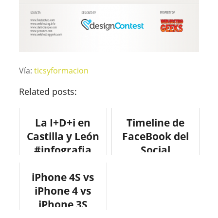
Vía:
ticsyformacion
Related posts:
La I+D+i en
Timeline de
Castilla y León
FaceBook del
#infografia
Social
#infographic
Commerce
iPhone 4S vs
#tecnologia
#infografia
#castillayleon
iPhone 4 vs
#infographic
iPhone 3S
#socialmedia
#infografia