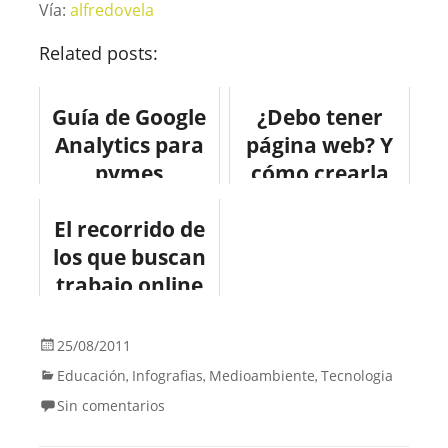
Vía:
alfredovela
Related posts:
Guía de Google
¿Debo tener
Analytics para
página web? Y
pymes
cómo crearla
#infografia
#infografia
El recorrido de
#internet
#infographic
los que buscan
#internet
trabajo online
#infografia
#internet
25/08/2011
Educación
Infografias
Medioambiente
Tecnologia
,
,
,
Sin comentarios