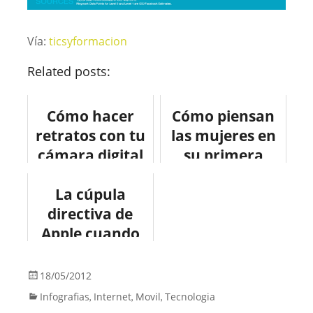
Vía:
ticsyformacion
Related posts:
Cómo hacer
Cómo piensan
retratos con tu
las mujeres en
cámara digital
su primera
#infografia
cita?
#infographic
La cúpula
#infografia
directiva de
#design
#infography
Apple cuando
#fotografia
#curiosidades
Steve Jobs era
CEO #infografia
18/05/2012
#apple
Infografias
Internet
Movil
Tecnologia
,
,
,