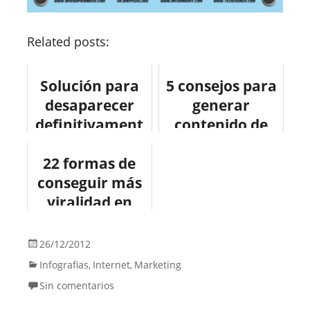
Related posts:
Solución para
5 consejos para
desaparecer
generar
definitivament
contenido de
e de internet
calidad
22 formas de
conseguir más
viralidad en
Pinterest
#infografia
26/12/2012
#socialmedia
Infografias
Internet
Marketing
,
,
Sin comentarios