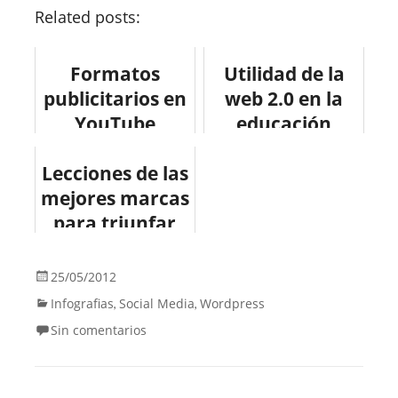
Related posts:
Formatos
Utilidad de la
publicitarios en
web 2.0 en la
YouTube
educación
#infografia
#infografia
Lecciones de las
#infographic
#infographic
mejores marcas
#socialmedia
#socialmedia
para triunfar
#marketing
#education
en Instagram
#youtube
25/05/2012
Infografias
Social Media
Wordpress
,
,
Sin comentarios