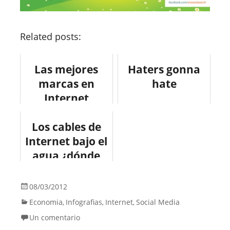
Related posts:
Las mejores
Haters gonna
marcas en
hate
Internet
#infografia
Los cables de
#marketing
Internet bajo el
agua ¿dónde
están?
#infografia
08/03/2012
#internet
Economia
Infografias
Internet
Social Media
,
,
,
Un comentario