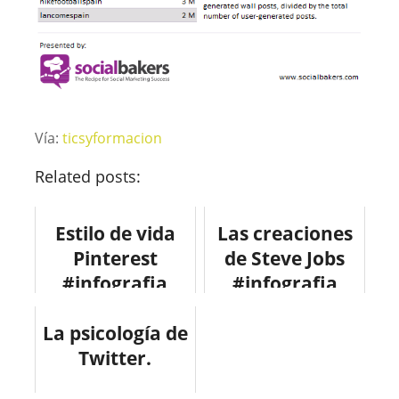
Vía:
ticsyformacion
Related posts:
Estilo de vida
Las creaciones
Pinterest
de Steve Jobs
#infografia
#infografia
#infographic
#apple
La psicología de
#socialmedia
#pinterest
Twitter.